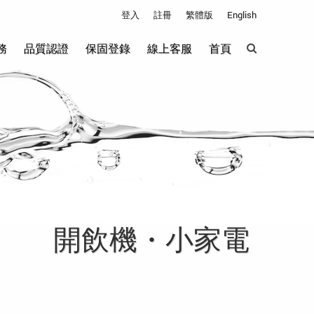
登入
註冊
繁體版
English
務
品質認證
保固登錄
線上客服
首頁
開飲機・小家電