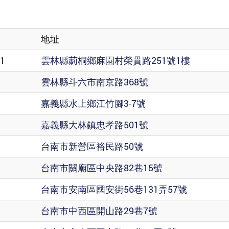
地址
51
雲林縣莿桐鄉麻園村榮貫路251號1樓
雲林縣斗六市南京路368號
嘉義縣水上鄉江竹腳3-7號
嘉義縣大林鎮忠孝路501號
台南市新營區裕民路50號
台南市關廟區中央路82巷15號
台南市安南區國安街56巷131弄57號
台南市中西區開山路29巷7號