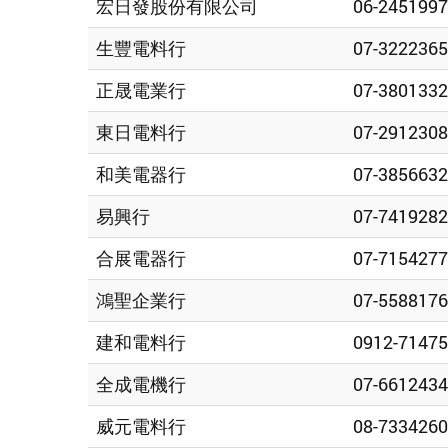
宏日發股份有限公司
06-2451997
生豐電料行
07-3222365
正晟電業行
07-3801332
東日電料行
07-2912308
和美電器行
07-3856632
易興行
07-7419282
合展電器行
07-7154277
鴻聖企業行
07-5588176
建和電料行
0912-7147
全成電機行
07-6612434
威元電料行
08-7334260