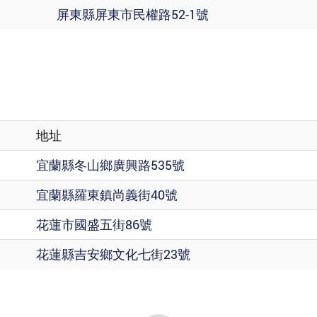
屏東縣屏東市民權路52-1號
地址
宜蘭縣冬山鄉廣興路535號
宜蘭縣羅東鎮尚義街40號
花蓮市國盛五街86號
花蓮縣吉安鄉文化七街23號