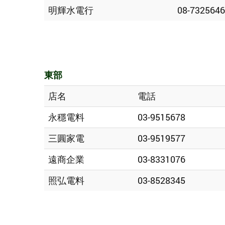
明輝水電行
08-7325646
東部
店名
電話
永穩電料
03-9515678
三圓家電
03-9519577
遠商企業
03-8331076
照弘電料
03-8528345