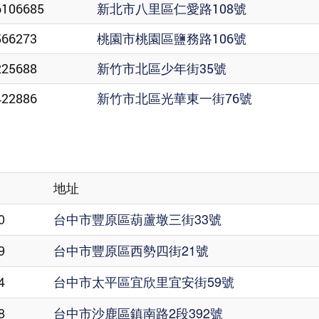
6106685
新北市八里區仁愛路108號
566273
桃園市桃園區鹽務路106號
225688
新竹市北區少年街35號
422886
新竹市北區光華東一街76號
地址
0
台中市豐原區葫蘆墩三街33號
9
台中市豐原區西勢四街21號
4
台中市太平區宜欣里宜安街59號
8
台中市沙鹿區鎮南路2段392號