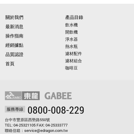
關於我們
產品目錄
飲水機
最新消息
開飲機
操作指南
淨水器
經銷據點
熱水瓶
濾材配件
品質認證
濾材組合
首頁
咖啡豆
0800-008-229
服務專線
台中市豐原區西勢路550號
TEL:
04-25321105
FAX: 04-25333777
聯絡信箱：
service@edragon.com.tw