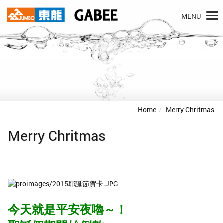
MENU
Home
Merry Chritmas
Merry Chritmas
今天就是平安夜嚕～！