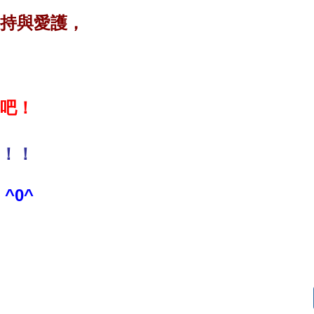
持與愛護，
吧！
！！
^0^