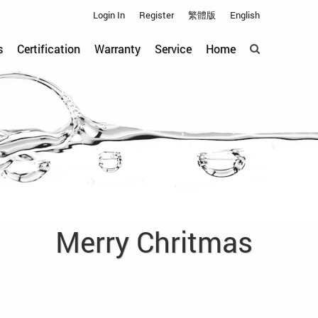
Login In
Register
繁體版
English
s
Certification
Warranty
Service
Home
Merry Chritmas